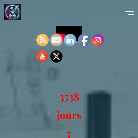
Aller
au
contenu
3538
jours
7