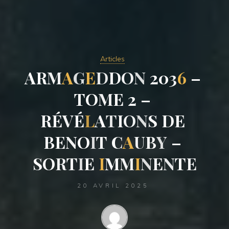
Articles
A
R
M
A
G
E
D
D
O
N
2
0
3
6
–
T
O
M
E
2
–
R
É
V
É
L
A
T
I
O
N
S
D
E
B
E
N
O
I
T
C
A
U
B
Y
–
S
O
R
T
I
E
I
M
M
I
N
E
N
T
E
20 AVRIL 2025