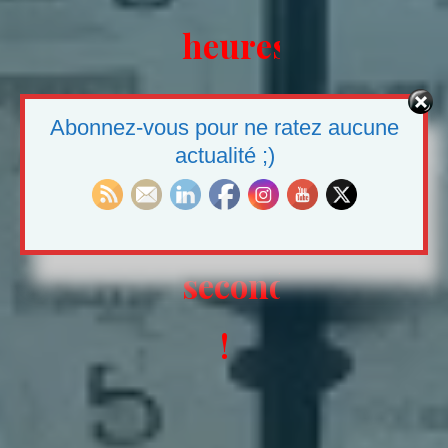
heures
36
Abonnez-vous pour ne ratez aucune
actualité ;)
minutes
48
secondes
!