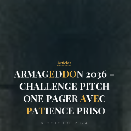
Articles
A
R
M
A
G
E
D
D
O
N
2
0
3
6
–
C
H
A
L
L
E
N
G
E
P
I
T
C
H
O
N
E
P
A
G
E
R
A
V
E
C
P
A
T
I
E
N
C
E
P
R
I
S
O
6 OCTOBRE 2024